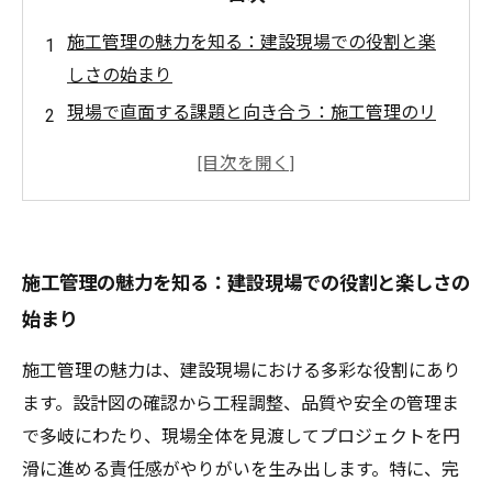
施工管理の魅力を知る：建設現場での役割と楽
しさの始まり
現場で直面する課題と向き合う：施工管理のリ
アルな日常と解決策
最新技術で変わる施工管理：効率化と安全対策
の最前線
働き方改革と施工管理：労働環境の改善がもた
施工管理の魅力を知る：建設現場での役割と楽しさの
らす未来
始まり
未来を創る施工管理の仕事術：成功事例とこれ
からの展望
施工管理の魅力は、建設現場における多彩な役割にあり
施工管理が切り拓くこれからの建設業界：技術
ます。設計図の確認から工程調整、品質や安全の管理ま
革新と人材育成の重要性
で多岐にわたり、現場全体を見渡してプロジェクトを円
施工管理で夢を形にする：楽しさとやりがいを
滑に進める責任感がやりがいを生み出します。特に、完