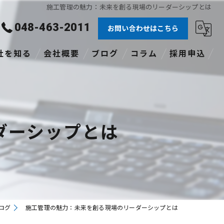
施工管理の魅力：未来を創る現場のリーダーシップとは
048-463-2011
お問い合わせはこちら
社を知る
会社概要
ブログ
コラム
採用申込
験者
社員
ダーシップとは
格あり
職
途
ログ
施工管理の魅力：未来を創る現場のリーダーシップとは