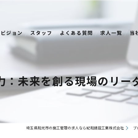
ビジョン
スタッフ
よくある質問
求人一覧
当
経
正
力：未来を創る現場のリー
資
転
中
埼玉県和光市の施工管理の求人なら紀和建設工業株式会社
ブ