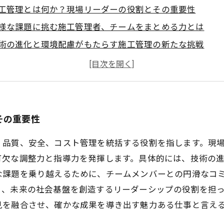
工管理とは何か？現場リーダーの役割とその重要性
様な課題に挑む施工管理者、チームをまとめる力とは
術の進化と環境配慮がもたらす施工管理の新たな挑戦
来を創るリーダーシップ：成功事例から学ぶ施工管理の秘
工管理の魅力とは？現場で輝くリーダーたちの物語
工管理の現場で求められる最新スキルとキャリアアップ法
れからの施工管理を担う人へ、未来を創るリーダーシップ
その重要性
、品質、安全、コスト管理を統括する役割を指します。現
可欠な調整力と指導力を発揮します。具体的には、技術の
な課題を乗り越えるために、チームメンバーとの円滑なコ
く、未来の社会基盤を創造するリーダーシップの役割を担
見を融合させ、確かな成果を導き出す魅力ある仕事と言え