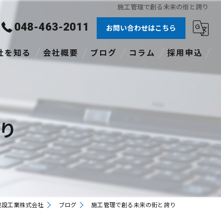
施工管理で創る未来の街と誇り
048-463-2011
お問い合わせはこちら
社を知る
会社概要
ブログ
コラム
採用申込
験者
社員
り
格あり
職
途
建設工業株式会社
ブログ
施工管理で創る未来の街と誇り