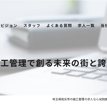
ビジョン
スタッフ
よくある質問
求人一覧
当
経
正
施工管理で創る未来の街と誇
資
転
中
埼玉県和光市の施工管理の求人なら紀和