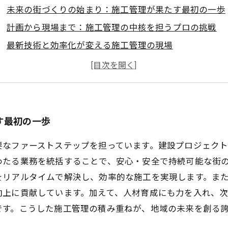
未来の街づくりの始まり：施工管理が果たす最初の一歩
計画から現場まで：施工管理の中核を担うプロの挑戦
最新技術と効率化が変える施工管理の現場
安全と品質を守る：施工管理の責任と使命感
地域と共に歩む施工管理が創る誇り高き未来の街
施工管理の今とこれから：変化する社会ニーズへの対応
施工管理の誇りと未来への貢献：持続可能な街づくりの
す最初の一歩
要なファーストステップを担っています。建設プロジェク
わたる業務を統括することで、安心・安全で持続可能な街
リアルタイムで解決し、効率的な施工を実現します。また、
向上に貢献しています。加えて、人材育成にも力を入れ、
です。こうした施工管理の積み重ねが、地域の未来を創る