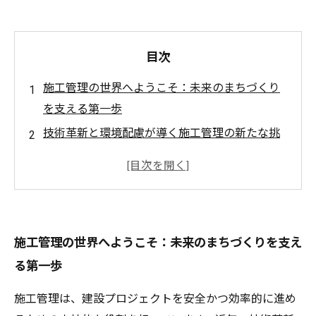
目次
施工管理の世界へようこそ：未来のまちづくり
を支える第一歩
技術革新と環境配慮が導く施工管理の新たな挑
戦
現場での経験と知識が成長を促す秘訣とは？
最新マネジメントスキルで築く持続可能なまち
づくり
施工管理の世界へようこそ：未来のまちづくりを支え
自分自身の成長が地域社会の未来を切り拓く
る第一歩
施工管理者が描く理想のまちづくりとは？
キャリアと人間力を磨き、未来を創造する施工
施工管理は、建設プロジェクトを安全かつ効率的に進め