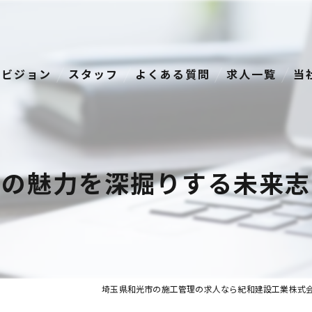
ビジョン
スタッフ
よくある質問
求人一覧
当
経
正
理の魅力を深掘りする未来志
資
転
中
埼玉県和光市の施工管理の求人なら紀和建設工業株式