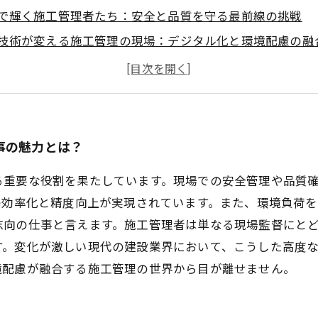
で輝く施工管理者たち：安全と品質を守る最前線の挑戦
技術が変える施工管理の現場：デジタル化と環境配慮の融
可能な建設への道：施工管理が担う未来への責任
管理の進化と働く人々の物語：変化に立ち向かうプロたち
管理の基礎から最先端技術まで：知識を深めるためのポイ
を切り開く施工管理の可能性：これからの建設業界と私た
事の魅力とは？
重要な役割を果たしています。現場での安全管理や品質確
の効率化と精度向上が実現されています。また、環境負荷
志向の仕事と言えます。施工管理者は単なる現場監督にと
す。変化が激しい現代の建設業界において、こうした高度
境配慮が融合する施工管理の世界から目が離せません。