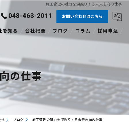
施工管理の魅力を深掘りする未来志向の仕事
048-463-2011
お問い合わせはこちら
社を知る
会社概要
ブログ
コラム
採用申込
験者
社員
向の仕事
格あり
職
途
会社
ブログ
施工管理の魅力を深掘りする未来志向の仕事