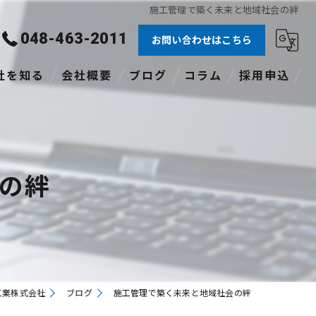
施工管理で築く未来と地域社会の絆
048-463-2011
お問い合わせはこちら
社を知る
会社概要
ブログ
コラム
採用申込
験者
社員
の絆
格あり
職
途
工業株式会社
ブログ
施工管理で築く未来と地域社会の絆