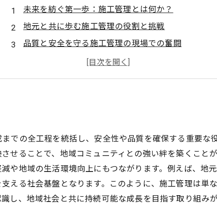
未来を紡ぐ第一歩：施工管理とは何か？
地元と共に歩む施工管理の役割と挑戦
品質と安全を守る施工管理の現場での奮闘
完成した建造物が地域にもたらす恩恵とは？
未来と地域社会を繋ぐ施工管理の持続可能な絆
施工管理が築く地域共生の新たなモデル
これからの施工管理に求められる使命と展望
成までの全工程を統括し、安全性や品質を確保する重要な
映させることで、地域コミュニティとの強い絆を築くこと
軽減や地域の生活環境向上にもつながります。例えば、地
を支える社会基盤となります。このように、施工管理は単
認識し、地域社会と共に持続可能な成長を目指す取り組み