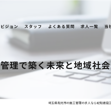
ビジョン
スタッフ
よくある質問
求人一覧
当
経
正
工管理で築く未来と地域社会
資
転
中
埼玉県和光市の施工管理の求人なら紀和建設