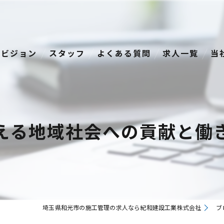
ビジョン
スタッフ
よくある質問
求人一覧
当
経
正
える地域社会への貢献と働
資
転
中
埼玉県和光市の施工管理の求人なら紀和建設工業株式会社
ブ