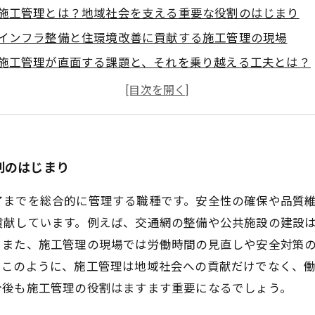
施工管理とは？地域社会を支える重要な役割のはじまり
インフラ整備と住環境改善に貢献する施工管理の現場
施工管理が直面する課題と、それを乗り越える工夫とは？
IT活用と安全対策で変わる施工管理の働きやすさ
施工管理が実現する地域社会への持続的貢献と職場環境の
施工管理の魅力とは？地域と共に歩む仕事のやりがい
働きやすさが向上！施工管理の今とこれからの展望
割のはじまり
了までを総合的に管理する職種です。安全性の確保や品質
貢献しています。例えば、交通網の整備や公共施設の建設
また、施工管理の現場では労働時間の見直しや安全対策の
。このように、施工管理は地域社会への貢献だけでなく、
今後も施工管理の役割はますます重要になるでしょう。