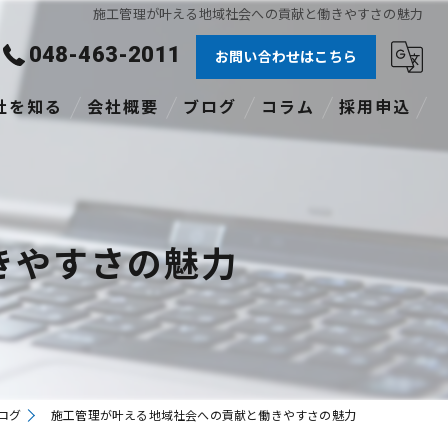
施工管理が叶える地域社会への貢献と働きやすさの魅力
048-463-2011
お問い合わせはこちら
社を知る
会社概要
ブログ
コラム
採用申込
験者
社員
きやすさの魅力
格あり
職
途
ログ
施工管理が叶える地域社会への貢献と働きやすさの魅力