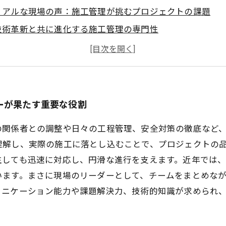
リアルな現場の声：施工管理が挑むプロジェクトの課題
技術革新と共に進化する施工管理の専門性
未来を創る現場リーダーのスキルと責任とは？
施工管理が導く持続可能な建設業界の可能性
施工管理の魅力総まとめ：やりがいの秘密を解明
あなたも未来の現場リーダーに！施工管理の第一歩を踏み
ーが果たす重要な役割
の関係者との調整や日々の工程管理、安全対策の徹底など
理解し、実際の施工に落とし込むことで、プロジェクトの
しても迅速に対応し、円滑な進行を支えます。近年では、
います。まさに現場のリーダーとして、チームをまとめな
ュニケーション能力や課題解決力、技術的知識が求められ