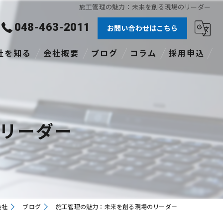
施工管理の魅力：未来を創る現場のリーダー
048-463-2011
お問い合わせはこちら
社を知る
会社概要
ブログ
コラム
採用申込
験者
社員
リーダー
格あり
職
途
会社
ブログ
施工管理の魅力：未来を創る現場のリーダー