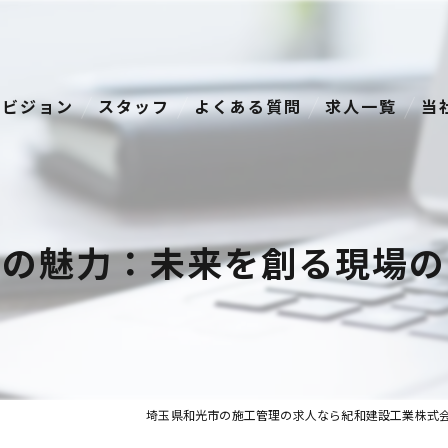
ビジョン
スタッフ
よくある質問
求人一覧
当
経
正
理の魅力：未来を創る現場の
資
転
中
埼玉県和光市の施工管理の求人なら紀和建設工業株式