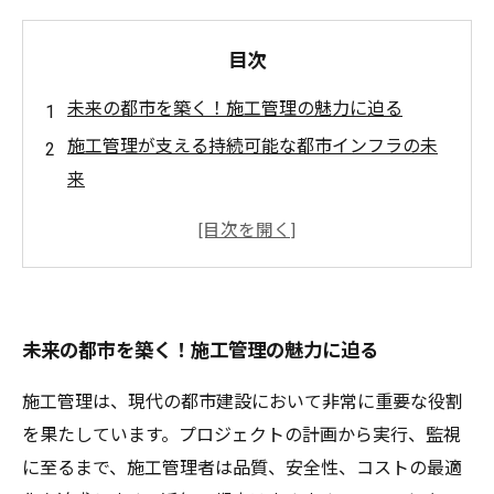
目次
未来の都市を築く！施工管理の魅力に迫る
施工管理が支える持続可能な都市インフラの未
来
デジタル革新と施工管理：未来のプロジェクト
運営の進化
チームの協力が生み出す施工管理の力とその重
要性
未来の都市を築く！施工管理の魅力に迫る
施工管理者の役割多様化：スマートシティに求
められる新たな挑戦
施工管理は、現代の都市建設において非常に重要な役割
未来の都市形成に向けた施工管理の実践事例
を果たしています。プロジェクトの計画から実行、監視
施工管理の未来と都市の進化：共に歩む新しい
に至るまで、施工管理者は品質、安全性、コストの最適