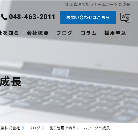
施工管理で培うチームワークと成長
048-463-2011
お問い合わせはこちら
社を知る
会社概要
ブログ
コラム
採用申込
験者
社員
成長
格あり
職
途
工業株式会社
ブログ
施工管理で培うチームワークと成長