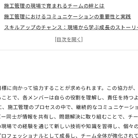
施工管理の現場で育まれるチームの絆とは
施工管理におけるコミュニケーションの重要性と実践
スキルアップのチャンス：現場から学ぶ成長のストーリ
施工管理での成長を支えるマインドセットとは
施工チームの成功事例から学ぶ、成長を促進する取り組
チームワークと成長の手法：施工管理の未来を考える
目標に向かって協力することが求められます。この協力が
ることで、各メンバーは自らの役割を理解し、責任を持つ
に、施工管理のプロセスの中で、継続的なコミュニケーシ
ー同士が情報を共有し、問題解決に取り組むことで、チー
の現場での経験を通じて新しい技術や知識を習得し、個々
プロフェッショナルとして成長し、チーム全体が強化され