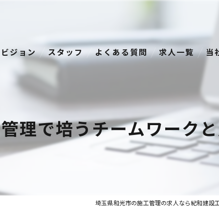
ビジョン
スタッフ
よくある質問
求人一覧
当
経
正
工管理で培うチームワークと
資
転
中
埼玉県和光市の施工管理の求人なら紀和建設