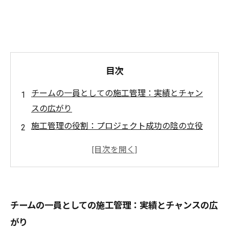
目次
チームの一員としての施工管理：実績とチャン
スの広がり
施工管理の役割：プロジェクト成功の陰の立役
者
最新技術を駆使した施工管理の未来像
施工管理で心に残る感動体験を：成功の瞬間
未来を創る施工管理の重要性：新たな挑戦への
チームの一員としての施工管理：実績とチャンスの広
道
がり
施工管理の魅力を再確認：あなたもチームの一