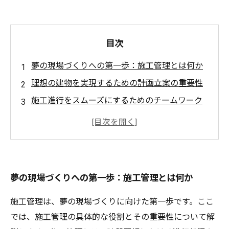
目次
夢の現場づくりへの第一歩：施工管理とは何か
理想の建物を実現するための計画立案の重要性
施工進行をスムーズにするためのチームワーク
の力
現場の問題を迅速に解決するための具体的な方
法
最新技術を活用した施工管理の革新
夢の現場づくりへの第一歩：施工管理とは何か
施工管理の成功事例：理想の現場が形になる瞬
間
施工管理は、夢の現場づくりに向けた第一歩です。ここ
あなたの現場でもできる！施工管理の実践的ヒ
では、施工管理の具体的な役割とその重要性について解