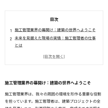
目次
施工管理業界の幕開け：建築の世界へようこそ
未来を見据えた現場の実情：施工管理者の仕事
とは
安全第一！施工管理における安全管理の重要性
技術革新がもたらす変化：BIMとIoTの導入
プロジェクト成功の鍵：さまざまな専門職の連
携
施工管理業界の幕開け：建築の世界へようこそ
施工管理業界の魅力を探る：ものづくりへの情
熱
施工管理業界は、我々の周囲の環境を形作る重要な役割
未来を築く仕事のリアル：施工管理者の役割と
を担っています。施工管理者は、建築プロジェクトの全