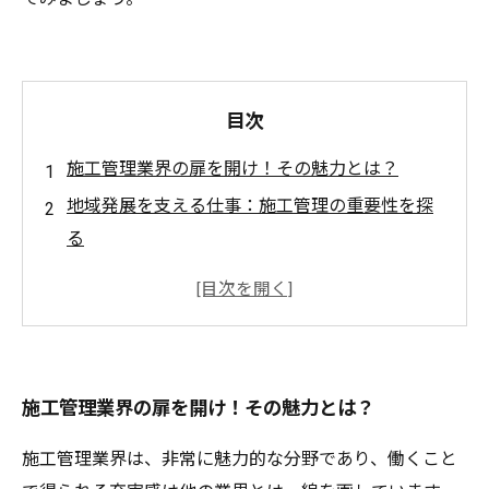
目次
施工管理業界の扉を開け！その魅力とは？
地域発展を支える仕事：施工管理の重要性を探
る
プロジェクトの成功はあなたの手の中に！施工
管理の醍醐味
仲間との絆を深める職場：施工管理で得られる
人間関係
施工管理業界の扉を開け！その魅力とは？
完成した建物を見る喜び：施工管理業界で味わ
う感動
施工管理業界は、非常に魅力的な分野であり、働くこと
施工管理の魅力を多角的に理解しよう！それぞ