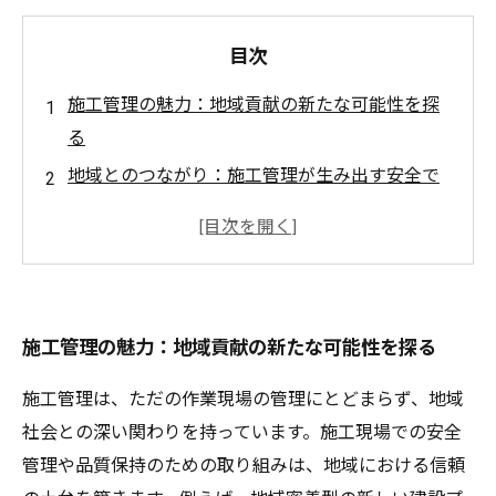
目次
施工管理の魅力：地域貢献の新たな可能性を探
る
地域とのつながり：施工管理が生み出す安全で
持続可能な環境
現場の声を活かす：施工管理者が地域貢献に果
たす重要な役割
成功事例から学ぶ：地域密着型プロジェクトの
施工管理の魅力：地域貢献の新たな可能性を探る
取り組み
調和の取れた未来へ：施工管理の最新トレンド
施工管理は、ただの作業現場の管理にとどまらず、地域
と技術
社会との深い関わりを持っています。施工現場での安全
あなたもできる地域貢献：施工管理で叶える持
管理や品質保持のための取り組みは、地域における信頼
続可能な社会