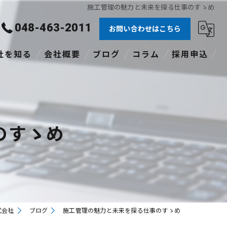
施工管理の魅力と未来を探る仕事のすゝめ
048-463-2011
お問い合わせはこちら
社を知る
会社概要
ブログ
コラム
採用申込
験者
社員
のすゝめ
格あり
職
途
式会社
ブログ
施工管理の魅力と未来を探る仕事のすゝめ