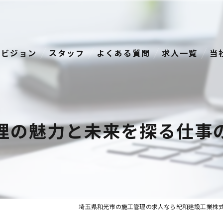
ビジョン
スタッフ
よくある質問
求人一覧
当
経
正
理の魅力と未来を探る仕事
資
転
中
埼玉県和光市の施工管理の求人なら紀和建設工業株