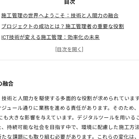
目次
施工管理の世界へようこそ：技術と人間力の融合
プロジェクトの成功とは？施工管理者の重要な役割
ICT技術が変える施工管理：効率化の未来
サステナビリティと施工管理：新たな挑戦の始まり
リモートワーク時代の施工管理：働き方の進化
施工管理者に求められるスキルとは？魅力的なキャリア
未来の施工管理を創造する：次世代の展望と可能性
の融合
、技術と人間力を駆使する多面的な役割が求められていま
ケジュール通りに業務を進める責任があります。そのため
理にも大きな影響を与えています。デジタルツールを用いる
た、持続可能な社会を目指す中で、環境に配慮した施工方
新たな課題にも取り組む必要があります。これらの変化は