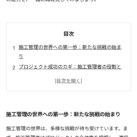
目次
施工管理の世界への第一歩：新たな挑戦の始ま
り
プロジェクト成功のカギ：施工管理者の役割と
責任
問題解決力の育成：現場での経験が生む成長
リーダーシップの醍醐味：施工管理の重要性を
再認識
施工管理の世界への第一歩：新たな挑戦の始まり
進化する施工管理：技術革新と持続可能性の融
合
施工管理の世界は、多様な挑戦が待ち受けています。ま
やりがいのある職業としての施工管理：実体験