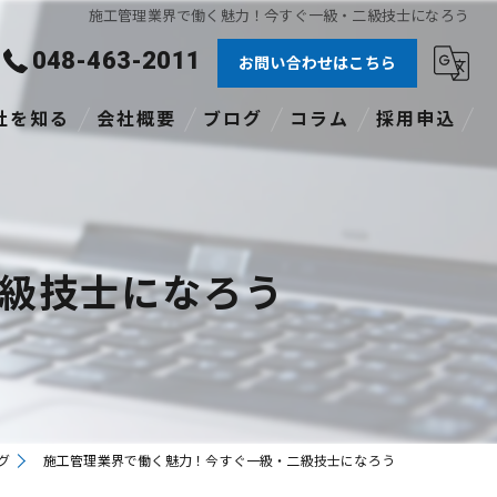
施工管理業界で働く魅力！今すぐ一級・二級技士になろう
048-463-2011
お問い合わせはこちら
社を知る
会社概要
ブログ
コラム
採用申込
験者
社員
級技士になろう
格あり
職
途
グ
施工管理業界で働く魅力！今すぐ一級・二級技士になろう