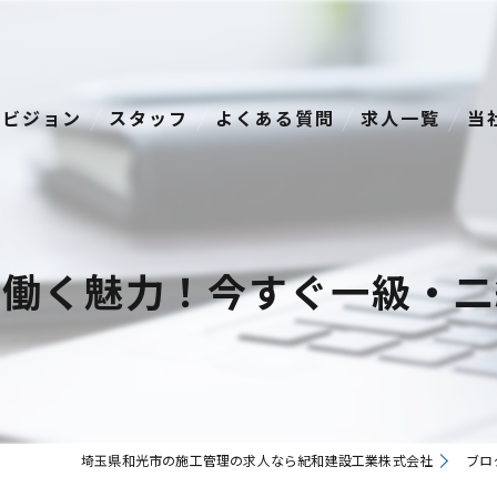
ビジョン
スタッフ
よくある質問
求人一覧
当
経
正
で働く魅力！今すぐ一級・二
資
転
中
埼玉県和光市の施工管理の求人なら紀和建設工業株式会社
ブロ