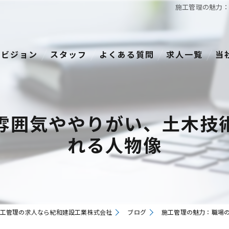
施工管理の魅力
ビジョン
スタッフ
よくある質問
求人一覧
当
経
正
雰囲気ややりがい、土木技
資
れる人物像
転
中
工管理の求人なら紀和建設工業株式会社
ブログ
施工管理の魅力：職場